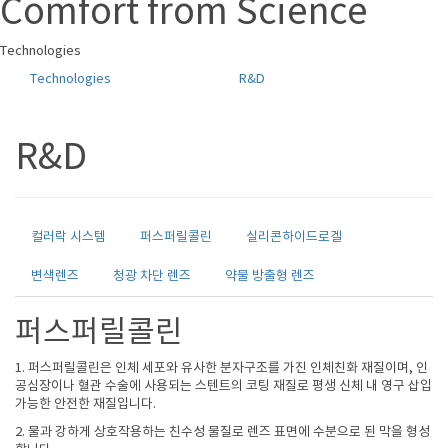
Comfort from Science
Technologies
Technologies
R&D
R&D
컬러락 시스템
퍼스퍼릴콜린
실리콘하이드로겔
변색렌즈
청광 차단 렌즈
약물 방출형 렌즈
퍼스퍼릴콜린
1. 퍼스퍼릴콜린은 인체 세포와 유사한 분자구조를 가진 인체친화 재질이며, 인
공심장이나 혈관 수술에 사용되는 스텐트의 코팅 재질로 평생 신체 내 영구 삽입
가능한 안전한 재질입니다.
2. 물과 강하게 상호작용하는 친수성 물질로 렌즈 표면에 수분으로 된 막을 형성