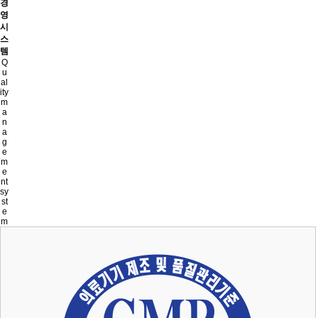
경
영
시
스
템
Q
u
al
ity
m
a
n
a
g
e
m
e
nt
sy
st
e
m