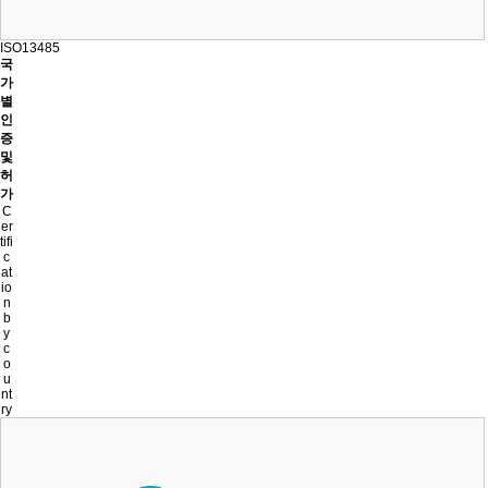
ISO13485
국
가
별
인
증
및
허
가
C
er
tifi
c
at
io
n
b
y
c
o
u
nt
ry