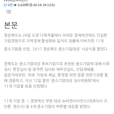
(주)비젼사이언스
0건
3,620회
20-10-29 12:51
본문
경상북도는 26일 도청 다목적홀에서 어려운 경제여건에도 건실한
기업경영으로 지역경제 활성화와 일자리 창출에 이바지한 11개
중소기업을 선정, ‘2017 경상북도 중소기업대상’ 시상식을 열었다.
경북도는 중소기업대상 후보기업으로 추천된 중소기업에 대해 서류
심사`현장실사 등 엄격한 심사와 재무건실도, 산업재해율,
공정거래위반, 국세`지방세 체납, 환경법 위반 등을 전문기관을 통
해 검증하고, 지난 12일 열린 ‘중소기업대상 심사위원회’에서
11개 기업을 최종 선정했다.
11개 기업 중 ▷경영혁신 부문 대상 ㈜비젼사이언스(대표이사 오
인환`경산시) 등 4개 중소기업이 부문별 대상을 받았다.